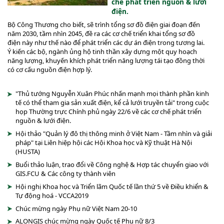
chế phát triển nguồn & lưới
điện.
Bộ Công Thương cho biết, sẽ trình tổng sơ đồ điện giai đoạn đến
năm 2030, tầm nhìn 2045, đề ra các cơ chế triển khai tổng sơ đồ
điện này như thế nào để phát triển các dự án điện trong tương lai.
Ý kiến các bộ, ngành ủng hộ tinh thần xây dựng một quy hoạch
năng lượng, khuyến khích phát triển năng lượng tái tạo đồng thời
có cơ cấu nguồn điện hợp lý.
"Thủ tướng Nguyễn Xuân Phúc nhấn mạnh mọi thành phần kinh
tế có thể tham gia sản xuất điện, kể cả lưới truyền tải" trong cuộc
họp Thường trực Chính phủ ngày 22/6 về các cơ chế phát triển
nguồn & lưới điện.
Hội thảo "Quản lý đô thị thông minh ở Việt Nam - Tầm nhìn và giải
pháp" tại Liên hiệp hội các Hội Khoa học và Kỹ thuật Hà Nội
(HUSTA)
Buổi thảo luận, trao đổi về Công nghệ & Hợp tác chuyển giao với
GIS.FCU & Các công ty thành viên
Hội nghị Khoa học và Triển lãm Quốc tế lần thứ 5 về Điều khiển &
Tự động hoá - VCCA2019
Chúc mừng ngày Phụ nữ Việt Nam 20-10
ALONGIS chúc mừng ngày Quốc tế Phụ nữ 8/3