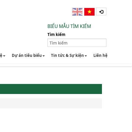
BIỂU MẪU TÌM KIẾM
Tìm kiếm
hệ
Dự án tiêu biểu
Tin tức & Sự kiện
Liên hệ