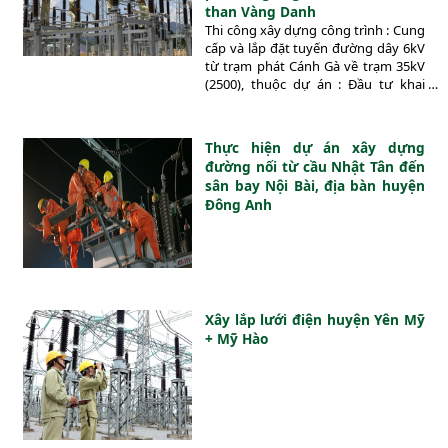
than Vàng Danh
Thi công xây dựng công trình : Cung
cấp và lắp đặt tuyến đường dây 6kV
từ trạm phát Cánh Gà về trạm 35kV
(2500), thuộc dự án : Đầu tư khai
thác phần lò giếng khu Cánh Gà, Mỏ
than Vàng Danh – Công ty than
Vàng Danh - Vinacomin
Thực hiện dự án xây dựng
đường nối từ cầu Nhật Tân đến
sân bay Nội Bài, địa bàn huyện
Đông Anh
Xây lắp lưới điện huyện Yên Mỹ
+ Mỹ Hào