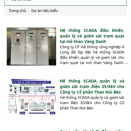
Trang chủ
Dự án tiêu biểu
Hệ thống SCADA điều khiển,
quản lý và giám sát trạm quạt
tại mỏ than Vàng Danh
Công ty CP Hệ thống công nghiệp Á
Long đã lắp đặt hệ thống SCADA
điều khiển, quản lý và giám sát cho
trạm quạt tại mỏ than Vàng Danh.
Hệ thống bao gồm các tủ đóng cắt,
tủ biến tần, tủ khởi động mềm của
hãng MOTORTRONICS, bàn điều
Hệ thống SCADA quản lý và
khiển SCADA để điểu khiển, quản lý
giám sát trạm điện 35/6kV cho
và giám sát do ALONGIS thiết kế và
Công ty Cổ phần Than Núi Béo
lắp đặt.
Hệ thống SCADA quản lý và giám sát
trạm điện 35/6kV cho Công ty Cổ
phần Than Núi Béo