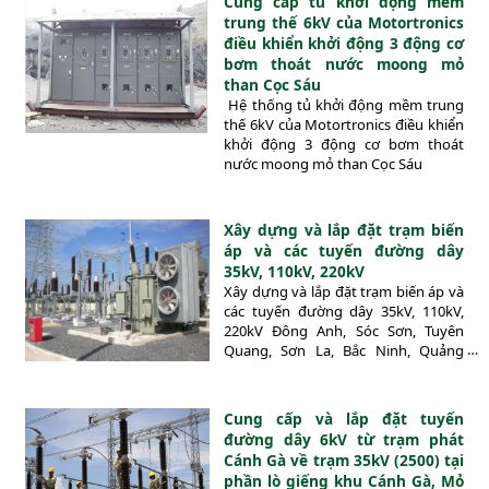
Cung cấp tủ khởi động mềm
trung thế 6kV của Motortronics
điều khiển khởi động 3 động cơ
bơm thoát nước moong mỏ
than Cọc Sáu
Hệ thống tủ khởi động mềm trung
thế 6kV của Motortronics điều khiển
khởi động 3 động cơ bơm thoát
nước moong mỏ than Cọc Sáu
Xây dựng và lắp đặt trạm biến
áp và các tuyến đường dây
35kV, 110kV, 220kV
Xây dựng và lắp đặt trạm biến áp và
các tuyến đường dây 35kV, 110kV,
220kV Đông Anh, Sóc Sơn, Tuyên
Quang, Sơn La, Bắc Ninh, Quảng
Ninh,…
Cung cấp và lắp đặt tuyến
đường dây 6kV từ trạm phát
Cánh Gà về trạm 35kV (2500) tại
phần lò giếng khu Cánh Gà, Mỏ